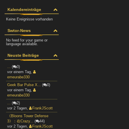
Kalendereinträge
Keine Ereignisse vorhanden
Swtor-News
No feed for your game or
language available.
Neuste Beiträge
...
(
0)
vor einem Tag
,
emeurabe330
Geek Bar Pulse X...
(
0)
vor einem Tag
,
emeurabe330
...
(
2)
vor 2 Tagen
,
FrankJScott
《Bloons Tower Defense
3》：在Crazy...
(
44)
vor 2 Tagen
,
FrankJScott