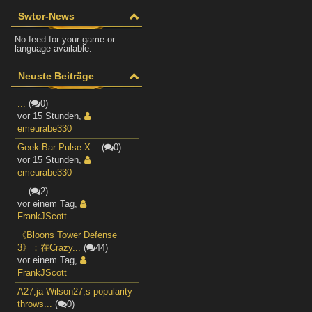
Swtor-News
No feed for your game or
language available.
Neuste Beiträge
...
(
0)
vor 15 Stunden
,
emeurabe330
Geek Bar Pulse X...
(
0)
vor 15 Stunden
,
emeurabe330
...
(
2)
vor einem Tag
,
FrankJScott
《Bloons Tower Defense
3》：在Crazy...
(
44)
vor einem Tag
,
FrankJScott
A27;ja Wilson27;s popularity
throws...
(
0)