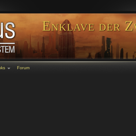
Enklave der Z
nks
Forum