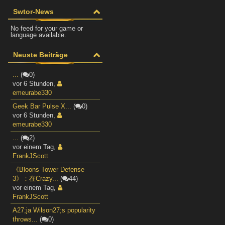
Swtor-News
No feed for your game or
language available.
Neuste Beiträge
...
(
0)
vor 6 Stunden
,
emeurabe330
Geek Bar Pulse X...
(
0)
vor 6 Stunden
,
emeurabe330
...
(
2)
vor einem Tag
,
FrankJScott
《Bloons Tower Defense
3》：在Crazy...
(
44)
vor einem Tag
,
FrankJScott
A27;ja Wilson27;s popularity
throws...
(
0)