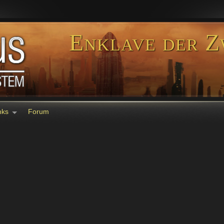
Enklave der Z
nks
Forum