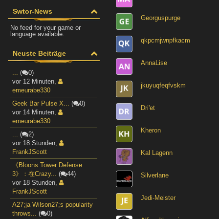
Swtor-News
Georguspurge
No feed for your game or
language available.
qkpcmjwnpfkacm
Neuste Beiträge
AnnaLise
...
(
0)
vor 12 Minuten
,
jkuyuqfeqfvskm
emeurabe330
Geek Bar Pulse X...
(
0)
Dri'et
vor 14 Minuten
,
emeurabe330
Kheron
...
(
2)
vor 18 Stunden
,
FrankJScott
Kal Lagenn
《Bloons Tower Defense
3》：在Crazy...
(
44)
Silverlane
vor 18 Stunden
,
FrankJScott
Jedi-Meister
A27;ja Wilson27;s popularity
throws...
(
0)