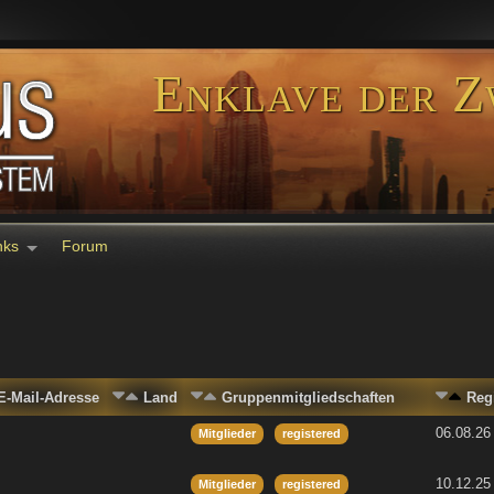
Enklave der Z
nks
Forum
E-Mail-Adresse
Land
Gruppenmitgliedschaften
Reg
06.08.26
Mitglieder
registered
10.12.25
Mitglieder
registered