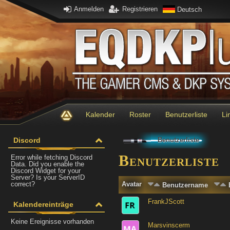
Anmelden
Registrieren
Deutsch
Kalender
Roster
Benutzerliste
Li
Discord
Benutzerliste
Benutzerliste
Error while fetching Discord
Data. Did you enable the
Discord Widget for your
Server? Is your ServerID
correct?
Avatar
Benutzername
FrankJScott
Kalendereinträge
Keine Ereignisse vorhanden
Marsvinscerm