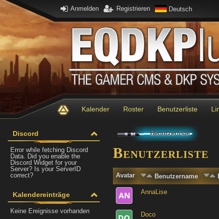
Anmelden
Registrieren
Deutsch
Kalender
Roster
Benutzerliste
Li
Discord
Benutzerliste
Benutzerliste
Error while fetching Discord
Data. Did you enable the
Discord Widget for your
Server? Is your ServerID
correct?
Avatar
Benutzername
AnnaLise
Kalendereinträge
Keine Ereignisse vorhanden
Doco