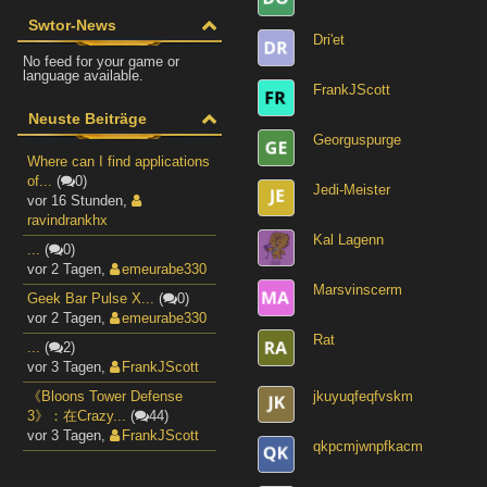
Swtor-News
Dri'et
No feed for your game or
language available.
FrankJScott
Neuste Beiträge
Georguspurge
Where can I find applications
of...
(
0)
Jedi-Meister
vor 16 Stunden
,
ravindrankhx
Kal Lagenn
...
(
0)
vor 2 Tagen
,
emeurabe330
Marsvinscerm
Geek Bar Pulse X...
(
0)
vor 2 Tagen
,
emeurabe330
Rat
...
(
2)
vor 3 Tagen
,
FrankJScott
《Bloons Tower Defense
jkuyuqfeqfvskm
3》：在Crazy...
(
44)
vor 3 Tagen
,
FrankJScott
qkpcmjwnpfkacm