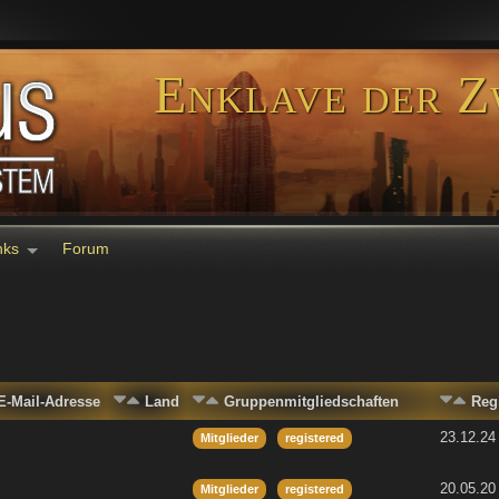
Enklave der Z
nks
Forum
E-Mail-Adresse
Land
Gruppenmitgliedschaften
Reg
23.12.24
Mitglieder
registered
20.05.20
Mitglieder
registered