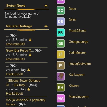
Swtor-News
Doco
No feed for your game or
language available.
Dri'et
Neuste Beiträge
FrankJScott
...
(
0)
vor 15 Stunden
,
Georguspurge
emeurabe330
Geek Bar Pulse X...
(
0)
Jedi-Meister
vor 15 Stunden
,
emeurabe330
jkuyuqfeqfvskm
...
(
2)
vor einem Tag
,
FrankJScott
Kal Lagenn
《Bloons Tower Defense
3》：在Crazy...
(
44)
Kheron
vor einem Tag
,
FrankJScott
Marsvinscerm
A27;ja Wilson27;s popularity
throws...
(
0)