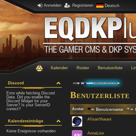
Anmelden
Registrieren
Deutsch
Kalender
Roster
Benutzerliste
Li
Discord
Benutzerliste
Benutzerliste
Error while fetching Discord
Data. Did you enable the
Discord Widget for your
Server? Is your ServerID
correct?
Avatar
Benutzername
Al'isan'tharani
Kalendereinträge
Keine Ereignisse vorhanden
AnnaLise