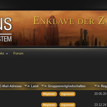
Enklave der Z
nks
Forum
E-Mail-Adresse
Land
Gruppenmitgliedschaften
Reg
20.05.20
Mitglieder
registered
23.12.24
Mitglieder
registered