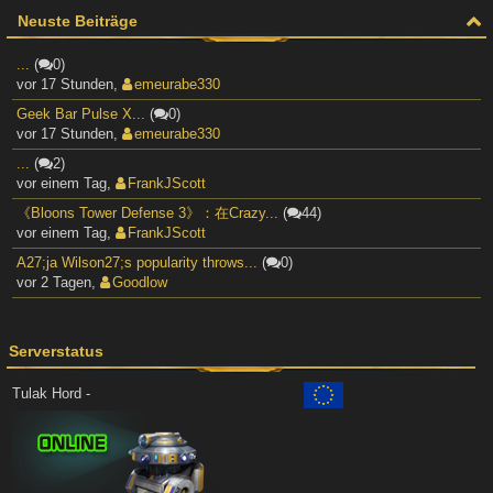
Neuste Beiträge
...
(
0)
vor 17 Stunden
,
emeurabe330
Geek Bar Pulse X...
(
0)
vor 17 Stunden
,
emeurabe330
...
(
2)
vor einem Tag
,
FrankJScott
《Bloons Tower Defense 3》：在Crazy...
(
44)
vor einem Tag
,
FrankJScott
A27;ja Wilson27;s popularity throws...
(
0)
vor 2 Tagen
,
Goodlow
Serverstatus
Tulak Hord -