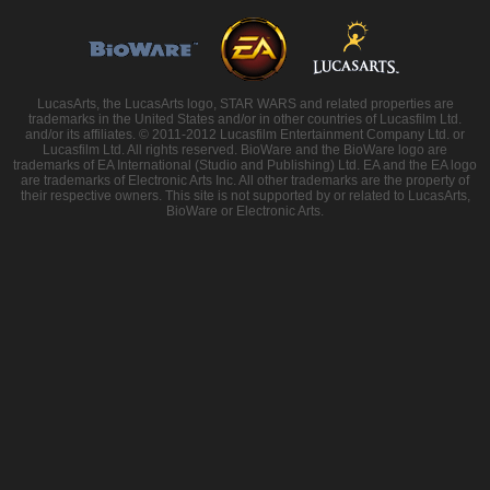
LucasArts, the LucasArts logo, STAR WARS and related properties are
trademarks in the United States and/or in other countries of Lucasfilm Ltd.
and/or its affiliates. © 2011-2012 Lucasfilm Entertainment Company Ltd. or
Lucasfilm Ltd. All rights reserved. BioWare and the BioWare logo are
trademarks of EA International (Studio and Publishing) Ltd. EA and the EA logo
are trademarks of Electronic Arts Inc. All other trademarks are the property of
their respective owners. This site is not supported by or related to LucasArts,
BioWare or Electronic Arts.