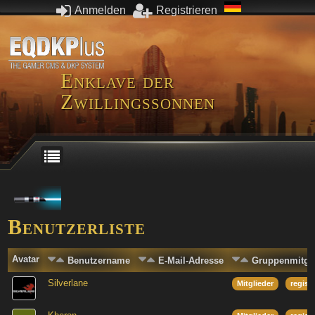
Anmelden
Registrieren
Enklave der
Zwillingssonnen
Benutzerliste
Avatar
Benutzername
E-Mail-Adresse
Gruppenmitgli
Silverlane
Mitglieder
regist