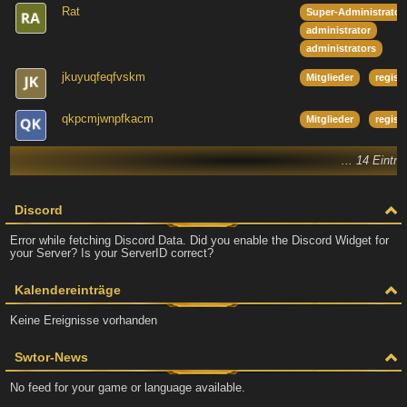
Rat
Super-Administrator
administrator
administrators
jkuyuqfeqfvskm
Mitglieder
regist
qkpcmjwnpfkacm
Mitglieder
regist
... 14 Eintr
Discord
Error while fetching Discord Data. Did you enable the Discord Widget for
your Server? Is your ServerID correct?
Kalendereinträge
Keine Ereignisse vorhanden
Swtor-News
No feed for your game or language available.