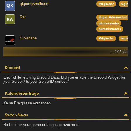
qkpcmjwnpfkacm
Mitglieder
regist
Rat
Super-Administrator
administrator
administrators
Silverlane
Mitglieder
regist
... 14 Eintr
Discord
Error while fetching Discord Data. Did you enable the Discord Widget for
your Server? Is your ServerID correct?
Kalendereinträge
Keine Ereignisse vorhanden
Swtor-News
No feed for your game or language available.