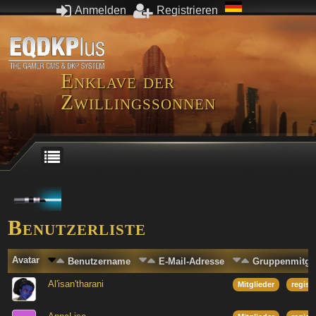
Anmelden
Registrieren
Enklave der
Zwillingssonnen
Benutzerliste
Avatar
Benutzername
E-Mail-Adresse
Gruppenmitgli
Al'isan'tharani
Mitglieder
regist