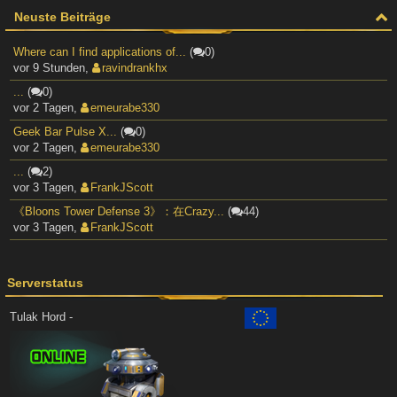
Neuste Beiträge
Where can I find applications of...
(
0)
vor 9 Stunden
,
ravindrankhx
...
(
0)
vor 2 Tagen
,
emeurabe330
Geek Bar Pulse X...
(
0)
vor 2 Tagen
,
emeurabe330
...
(
2)
vor 3 Tagen
,
FrankJScott
《Bloons Tower Defense 3》：在Crazy...
(
44)
vor 3 Tagen
,
FrankJScott
Serverstatus
Tulak Hord -