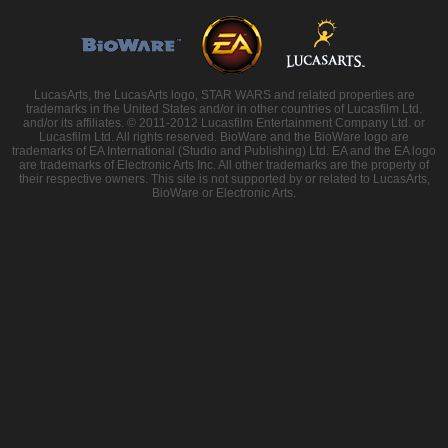
LucasArts, the LucasArts logo, STAR WARS and related properties are
trademarks in the United States and/or in other countries of Lucasfilm Ltd.
and/or its affiliates. © 2011-2012 Lucasfilm Entertainment Company Ltd. or
Lucasfilm Ltd. All rights reserved. BioWare and the BioWare logo are
trademarks of EA International (Studio and Publishing) Ltd. EA and the EA logo
are trademarks of Electronic Arts Inc. All other trademarks are the property of
their respective owners. This site is not supported by or related to LucasArts,
BioWare or Electronic Arts.