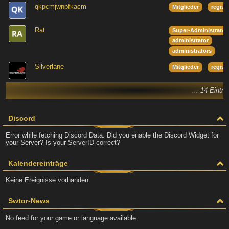
qkpcmjwnpfkacm
Mitglieder
regist
Rat
Super-Administrator
administrator
administrators
Silverlane
Mitglieder
regist
... 14 Eintr
Discord
Error while fetching Discord Data. Did you enable the Discord Widget for
your Server? Is your ServerID correct?
Kalendereinträge
Keine Ereignisse vorhanden
Swtor-News
No feed for your game or language available.