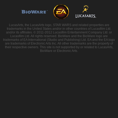
LucasArts, the LucasArts logo, STAR WARS and related properties are
trademarks in the United States and/or in other countries of Lucasfilm Ltd.
and/or its affiliates. © 2011-2012 Lucasfilm Entertainment Company Ltd. or
Lucasfilm Ltd. All rights reserved. BioWare and the BioWare logo are
trademarks of EA International (Studio and Publishing) Ltd. EA and the EA logo
are trademarks of Electronic Arts Inc. All other trademarks are the property of
their respective owners. This site is not supported by or related to LucasArts,
BioWare or Electronic Arts.