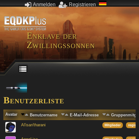
Anmelden
Registrieren
Enklave der
Zwillingssonnen
Benutzerliste
Avatar
Benutzername
E-Mail-Adresse
Gruppenmitgli
Al'isan'tharani
Mitglieder
regist