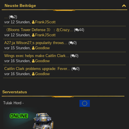
Neuste Beiträge
...
(
2)
vor 12 Stunden
,
FrankJScott
《Bloons Tower Defense 3》：在Crazy...
(
44)
vor 12 Stunden
,
FrankJScott
A27;ja Wilson27;s popularity throws...
(
0)
vor 15 Stunden
,
Goodlow
Wings exec helps make Caitlin Clark...
(
0)
vor 16 Stunden
,
Goodlow
Caitlin Clark problems upgrade: Fever...
(
0)
vor 16 Stunden
,
Goodlow
Serverstatus
Tulak Hord -