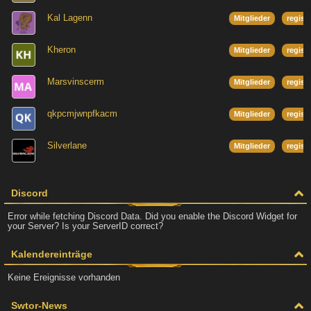
Kal Lagenn
Mitglieder
regist
Kheron
Mitglieder
regist
Marsvinscerm
Mitglieder
regist
qkpcmjwnpfkacm
Mitglieder
regist
Silverlane
Mitglieder
regist
Discord
Error while fetching Discord Data. Did you enable the Discord Widget for
your Server? Is your ServerID correct?
Kalendereinträge
Keine Ereignisse vorhanden
Swtor-News