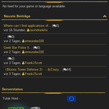
No feed for your game or language available.
Neuste Beiträge
Where can I find applications of...
(
0)
vor 16 Stunden
,
ravindrankhx
...
(
0)
vor 2 Tagen
,
emeurabe330
Geek Bar Pulse X...
(
0)
vor 2 Tagen
,
emeurabe330
...
(
2)
vor 3 Tagen
,
FrankJScott
《Bloons Tower Defense 3》：在Crazy...
(
44)
vor 3 Tagen
,
FrankJScott
Serverstatus
Tulak Hord -