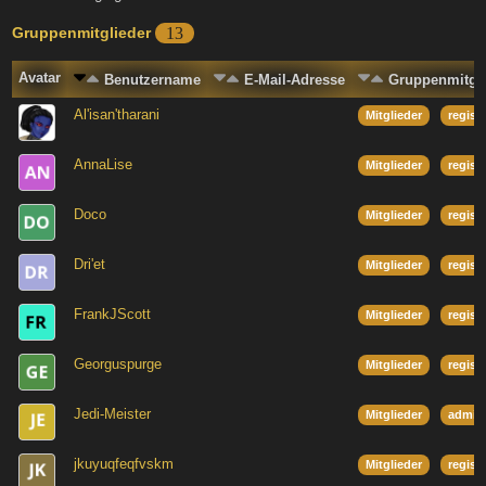
Gruppenmitglieder
13
Avatar
Benutzername
E-Mail-Adresse
Gruppenmitgli
Al'isan'tharani
Mitglieder
regist
AnnaLise
Mitglieder
regist
Doco
Mitglieder
regist
Dri'et
Mitglieder
regist
FrankJScott
Mitglieder
regist
Georguspurge
Mitglieder
regist
Jedi-Meister
Mitglieder
admini
jkuyuqfeqfvskm
Mitglieder
regist