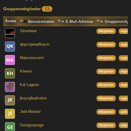
Gruppenmitglieder
13
Avatar
Benutzername
E-Mail-Adresse
Gruppenmitgli
Silverlane
Mitglieder
regist
qkpcmjwnpfkacm
Mitglieder
regist
Marsvinscerm
Mitglieder
regist
Kheron
Mitglieder
regist
Kal Lagenn
Mitglieder
regist
jkuyuqfeqfvskm
Mitglieder
regist
Jedi-Meister
Mitglieder
admini
Georguspurge
Mitglieder
regist