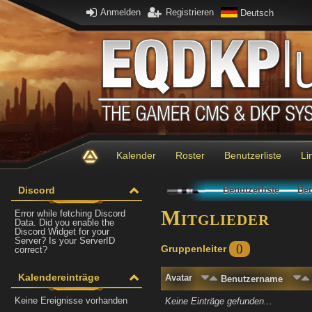
Anmelden
Registrieren
Deutsch
Kalender
Roster
Benutzerliste
Li
Discord
Benutzerliste
Ben
Mitglieder
Error while fetching Discord
Data. Did you enable the
Discord Widget for your
Server? Is your ServerID
0
Gruppenleiter
correct?
Kalendereinträge
Avatar
Benutzername
Keine Ereignisse vorhanden
Keine Einträge gefunden...