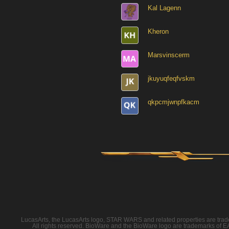
Kal Lagenn
Kheron
Marsvinscerm
jkuyuqfeqfvskm
qkpcmjwnpfkacm
LucasArts, the LucasArts logo, STAR WARS and related properties are tradema
All rights reserved. BioWare and the BioWare logo are trademarks of EA I