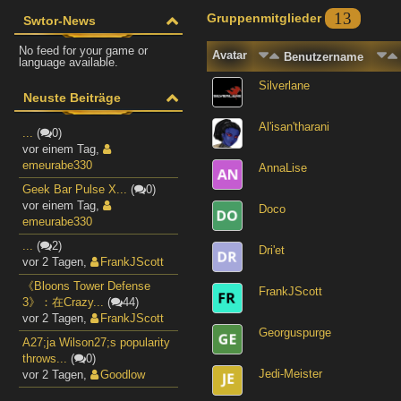
13
Gruppenmitglieder
Swtor-News
No feed for your game or
Avatar
Benutzername
language available.
Silverlane
Neuste Beiträge
Al'isan'tharani
...
(
0)
vor einem Tag
,
emeurabe330
AnnaLise
Geek Bar Pulse X...
(
0)
vor einem Tag
,
Doco
emeurabe330
...
(
2)
Dri'et
vor 2 Tagen
,
FrankJScott
《Bloons Tower Defense
FrankJScott
3》：在Crazy...
(
44)
vor 2 Tagen
,
FrankJScott
Georguspurge
A27;ja Wilson27;s popularity
throws...
(
0)
Jedi-Meister
vor 2 Tagen
,
Goodlow