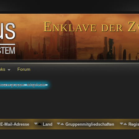
Enklave der Z
nks
Forum
utzergruppe: Mitglieder
E-Mail-Adresse
Land
Gruppenmitgliedschaften
Regi