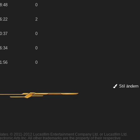
8:48
0
6:22
2
0:37
0
6:34
0
1:56
0
Stil ändern
filiates. © 2011-2012 Lucasfilm Entertainment Company Ltd. or Lucasfilm Ltd.
ronic Arts Inc. All other trademarks are the property of their respective