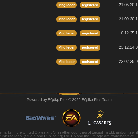
21.05.20 1
Mitglieder
registered
21.09.20 1
Mitglieder
registered
10.12.25 1
Mitglieder
registered
23.12.24 0
Mitglieder
registered
22.02.25 0
Mitglieder
registered
Powered by
EQdkp Plus
© 2026 EQdkp Plus Team
rks in the United States and/or in other countries of Lucasfilm Ltd. and/or its af
nternational (Studio and Publishing) Ltd. EA and the EA logo are trademarks of Elect