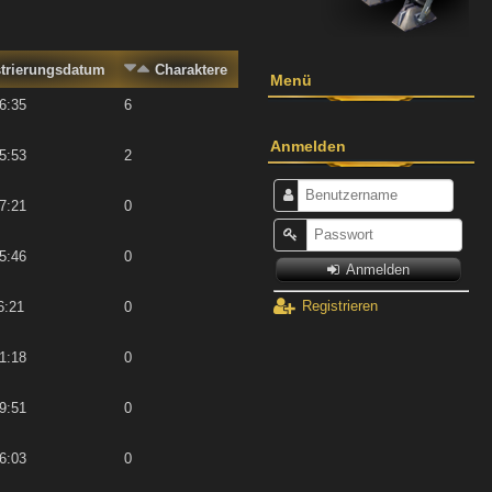
strierungsdatum
Charaktere
Menü
6:35
6
Anmelden
5:53
2
7:21
0
5:46
0
Anmelden
Registrieren
6:21
0
1:18
0
9:51
0
6:03
0