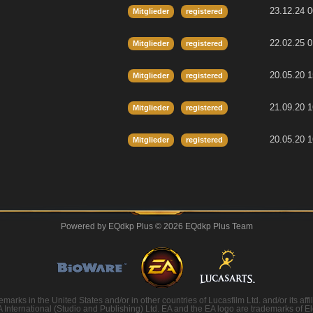
23.12.24 0
Mitglieder
registered
22.02.25 0
Mitglieder
registered
20.05.20 1
Mitglieder
registered
21.09.20 1
Mitglieder
registered
20.05.20 1
Mitglieder
registered
Powered by
EQdkp Plus
© 2026 EQdkp Plus Team
rks in the United States and/or in other countries of Lucasfilm Ltd. and/or its af
nternational (Studio and Publishing) Ltd. EA and the EA logo are trademarks of Elect