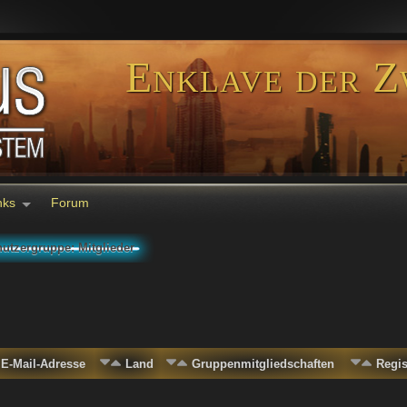
Enklave der Z
nks
Forum
utzergruppe: Mitglieder
E-Mail-Adresse
Land
Gruppenmitgliedschaften
Regi