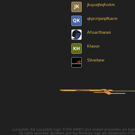
jkuyuqfeqfvskm
qkpcmjwnpfkacm
Al'isan'tharani
Kheron
Silverlane
LucasArts, the LucasArts logo, STAR WARS and related properties are tradema
All rights reserved. BioWare and the BioWare logo are trademarks of EA I