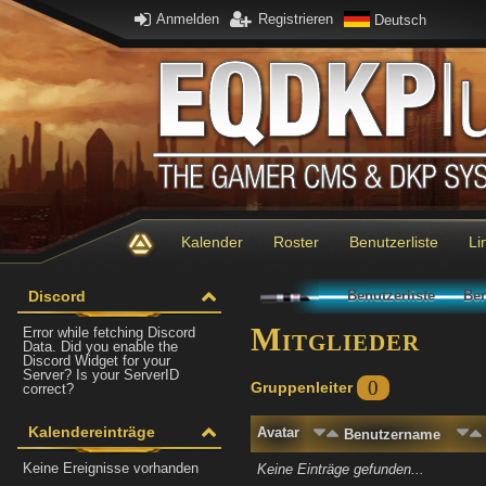
Anmelden
Registrieren
Deutsch
Kalender
Roster
Benutzerliste
Li
Discord
Benutzerliste
Ben
Mitglieder
Error while fetching Discord
Data. Did you enable the
Discord Widget for your
Server? Is your ServerID
0
Gruppenleiter
correct?
Kalendereinträge
Avatar
Benutzername
Keine Ereignisse vorhanden
Keine Einträge gefunden...