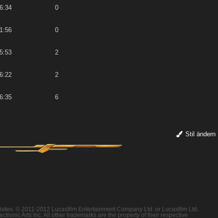
6:34
0
1:56
0
5:53
2
6:22
2
6:35
6
Stil ändern
filiates. © 2011-2012 Lucasfilm Entertainment Company Ltd. or Lucasfilm Ltd.
ronic Arts Inc. All other trademarks are the property of their respective