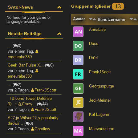
13
Gruppenmitglieder
Swtor-News
No feed for your game or
Avatar
Benutzername
language available.
AnnaLise
Neuste Beiträge
Doco
...
(
0)
vor einem Tag
,
emeurabe330
Dri'et
Geek Bar Pulse X...
(
0)
vor einem Tag
,
FrankJScott
emeurabe330
...
(
2)
Georguspurge
vor 2 Tagen
,
FrankJScott
《Bloons Tower Defense
Jedi-Meister
3》：在Crazy...
(
44)
vor 2 Tagen
,
FrankJScott
Kal Lagenn
A27;ja Wilson27;s popularity
throws...
(
0)
Marsvinscerm
vor 2 Tagen
,
Goodlow