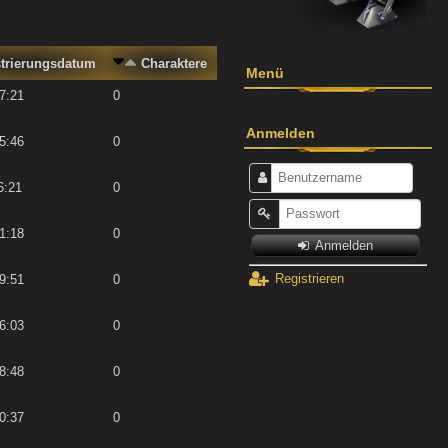
strierungsdatum
Charaktere
Menü
7:21
0
Anmelden
5:46
0
6:21
0
1:18
0
Anmelden
Registrieren
9:51
0
6:03
0
8:48
0
0:37
0