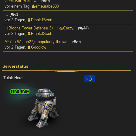
Geek Bar Pulse X...
(
0)
vor einem Tag
,
emeurabe330
...
(
2)
vor 2 Tagen
,
FrankJScott
《Bloons Tower Defense 3》：在Crazy...
(
44)
vor 2 Tagen
,
FrankJScott
A27;ja Wilson27;s popularity throws...
(
0)
vor 2 Tagen
,
Goodlow
Serverstatus
Tulak Hord -