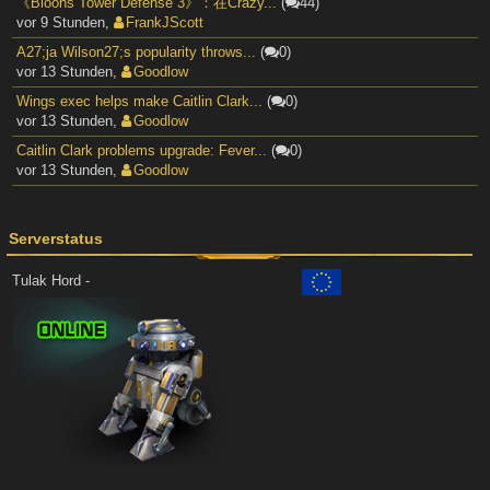
《Bloons Tower Defense 3》：在Crazy...
(
44)
vor 9 Stunden
,
FrankJScott
A27;ja Wilson27;s popularity throws...
(
0)
vor 13 Stunden
,
Goodlow
Wings exec helps make Caitlin Clark...
(
0)
vor 13 Stunden
,
Goodlow
Caitlin Clark problems upgrade: Fever...
(
0)
vor 13 Stunden
,
Goodlow
Serverstatus
Tulak Hord -