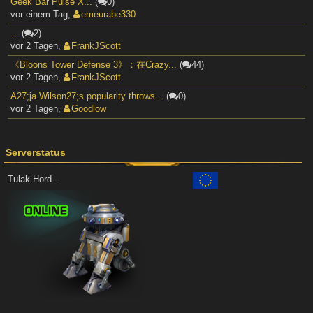
Geek Bar Pulse X...
(
0)
vor einem Tag
,
emeurabe330
...
(
2)
vor 2 Tagen
,
FrankJScott
《Bloons Tower Defense 3》：在Crazy...
(
44)
vor 2 Tagen
,
FrankJScott
A27;ja Wilson27;s popularity throws...
(
0)
vor 2 Tagen
,
Goodlow
Serverstatus
Tulak Hord -