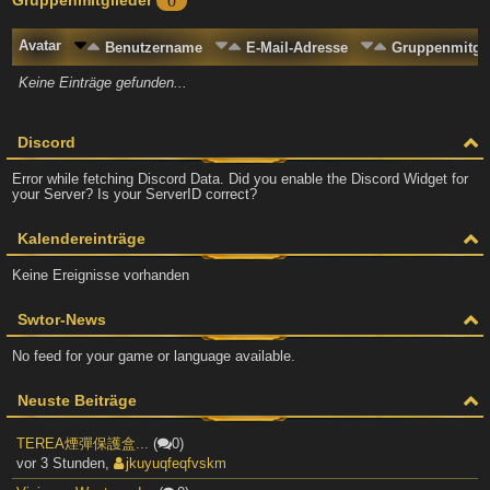
0
Avatar
Benutzername
E-Mail-Adresse
Gruppenmitgli
Keine Einträge gefunden...
Discord
Error while fetching Discord Data. Did you enable the Discord Widget for
your Server? Is your ServerID correct?
Kalendereinträge
Keine Ereignisse vorhanden
Swtor-News
No feed for your game or language available.
Neuste Beiträge
TEREA煙彈保護盒...
(
0)
vor 3 Stunden
,
jkuyuqfeqfvskm