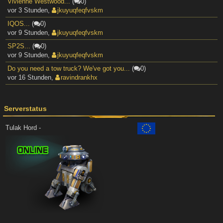
Vivienne Westwood...
(
0)
vor 3 Stunden
,
jkuyuqfeqfvskm
IQOS...
(
0)
vor 9 Stunden
,
jkuyuqfeqfvskm
SP2S...
(
0)
vor 9 Stunden
,
jkuyuqfeqfvskm
Do you need a tow truck? We've got you...
(
0)
vor 16 Stunden
,
ravindrankhx
Serverstatus
Tulak Hord -