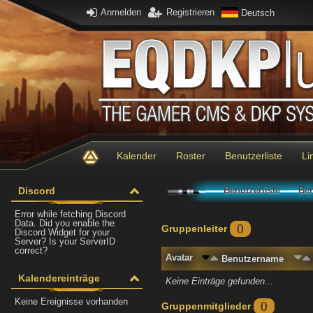
Anmelden
Registrieren
Deutsch
Kalender
Roster
Benutzerliste
Li
Discord
Benutzerliste
Ben
Error while fetching Discord
Data. Did you enable the
0
Gruppenleiter
Discord Widget for your
Server? Is your ServerID
correct?
Avatar
Benutzername
Kalendereinträge
Keine Einträge gefunden...
Keine Ereignisse vorhanden
0
Gruppenmitglieder