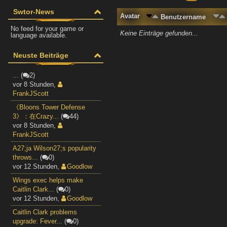
Swtor-News
Avatar
Benutzername
No feed for your game or
Keine Einträge gefunden...
language available.
Neuste Beiträge
...
(
2)
vor 8 Stunden
,
FrankJScott
《Bloons Tower Defense
3》：在Crazy...
(
44)
vor 8 Stunden
,
FrankJScott
A27;ja Wilson27;s popularity
throws...
(
0)
vor 12 Stunden
,
Goodlow
Wings exec helps make
Caitlin Clark...
(
0)
vor 12 Stunden
,
Goodlow
Caitlin Clark problems
upgrade: Fever...
(
0)