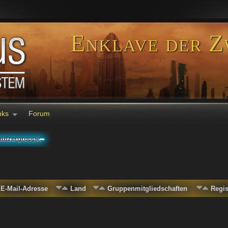
Enklave der Z
nks
Forum
utzergruppe:
E-Mail-Adresse
Land
Gruppenmitgliedschaften
Regi