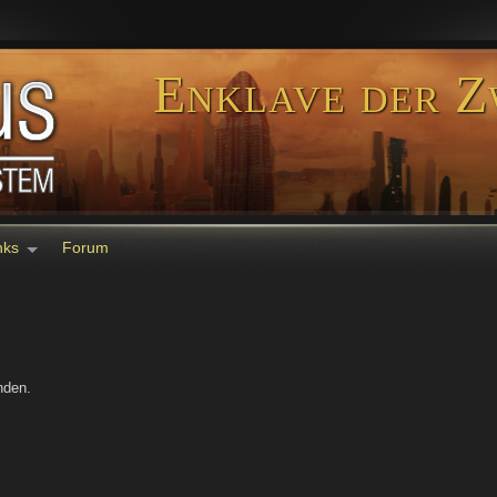
Enklave der Z
nks
Forum
nden.