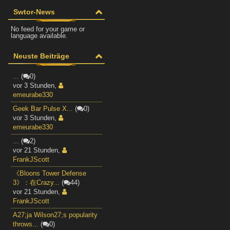
Swtor-News
No feed for your game or
language available.
Neuste Beiträge
...
(
0)
vor 3 Stunden
,
emeurabe330
Geek Bar Pulse X...
(
0)
vor 3 Stunden
,
emeurabe330
...
(
2)
vor 21 Stunden
,
FrankJScott
《Bloons Tower Defense
3》：在Crazy...
(
44)
vor 21 Stunden
,
FrankJScott
A27;ja Wilson27;s popularity
throws...
(
0)