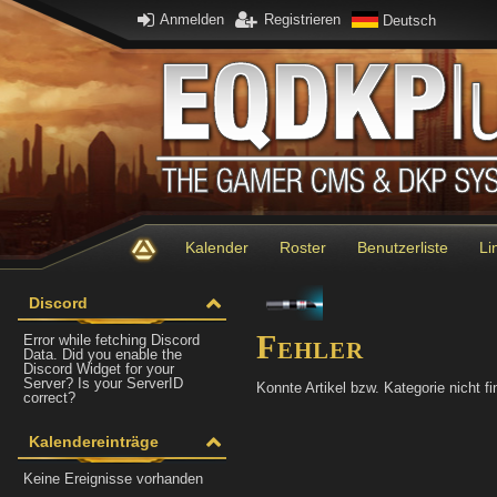
Anmelden
Registrieren
Deutsch
Kalender
Roster
Benutzerliste
Li
Discord
Fehler
Error while fetching Discord
Data. Did you enable the
Discord Widget for your
Server? Is your ServerID
Konnte Artikel bzw. Kategorie nicht fi
correct?
Kalendereinträge
Keine Ereignisse vorhanden