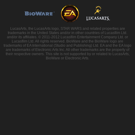
LucasArts, the LucasArts logo, STAR WARS and related properties are
trademarks in the United States and/or in other countries of Lucasfilm Ltd.
and/or its affiliates. © 2011-2012 Lucasfilm Entertainment Company Ltd. or
Lucasfilm Ltd. All rights reserved. BioWare and the BioWare logo are
trademarks of EA International (Studio and Publishing) Ltd. EA and the EA logo
are trademarks of Electronic Arts Inc. All other trademarks are the property of
their respective owners. This site is not supported by or related to LucasArts,
BioWare or Electronic Arts.