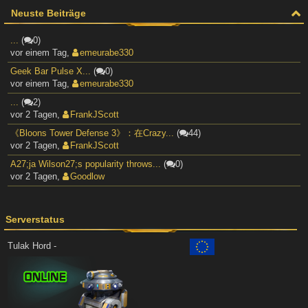
Neuste Beiträge
...
(
0)
vor einem Tag
,
emeurabe330
Geek Bar Pulse X...
(
0)
vor einem Tag
,
emeurabe330
...
(
2)
vor 2 Tagen
,
FrankJScott
《Bloons Tower Defense 3》：在Crazy...
(
44)
vor 2 Tagen
,
FrankJScott
A27;ja Wilson27;s popularity throws...
(
0)
vor 2 Tagen
,
Goodlow
Serverstatus
Tulak Hord -