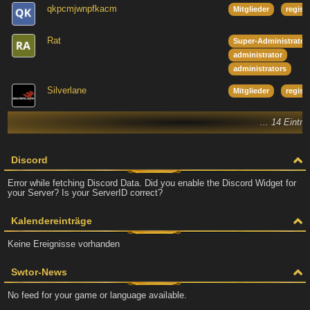
qkpcmjwnpfkacm
Mitglieder
regist
Rat
Super-Administrator
administrator
administrators
Silverlane
Mitglieder
regist
... 14 Eintr
Discord
Error while fetching Discord Data. Did you enable the Discord Widget for
your Server? Is your ServerID correct?
Kalendereinträge
Keine Ereignisse vorhanden
Swtor-News
No feed for your game or language available.