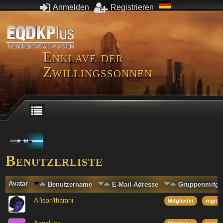
Anmelden
Registrieren
Enklave der
Zwillingssonnen
Benutzerliste
Avatar
Benutzername
E-Mail-Adresse
Gruppenmitgli
Al'isan'tharani
Mitglieder
regist