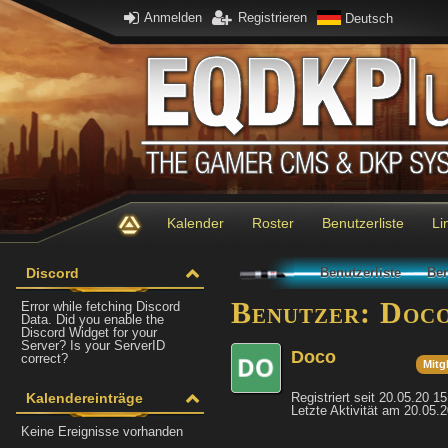
Anmelden
Registrieren
Deutsch
Kalender
Roster
Benutzerliste
Li
Discord
Benutzerliste
Ben
Benutzer: Doc
Error while fetching Discord
Data. Did you enable the
Discord Widget for your
Server? Is your ServerID
Doco
correct?
Mitg
Kalendereinträge
Registriert seit 20.05.20 1
Letzte Aktivität am 20.05.
Keine Ereignisse vorhanden