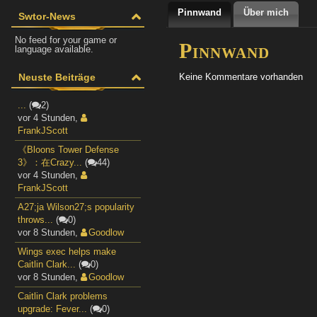
Pinnwand
Über mich
Swtor-News
No feed for your game or
Pinnwand
language available.
Neuste Beiträge
Keine Kommentare vorhanden
...
(
2)
vor 4 Stunden
,
FrankJScott
《Bloons Tower Defense
3》：在Crazy...
(
44)
vor 4 Stunden
,
FrankJScott
A27;ja Wilson27;s popularity
throws...
(
0)
vor 8 Stunden
,
Goodlow
Wings exec helps make
Caitlin Clark...
(
0)
vor 8 Stunden
,
Goodlow
Caitlin Clark problems
upgrade: Fever...
(
0)